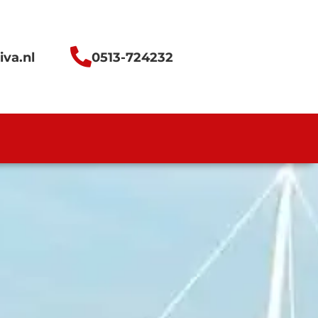
iva.nl
0513-724232