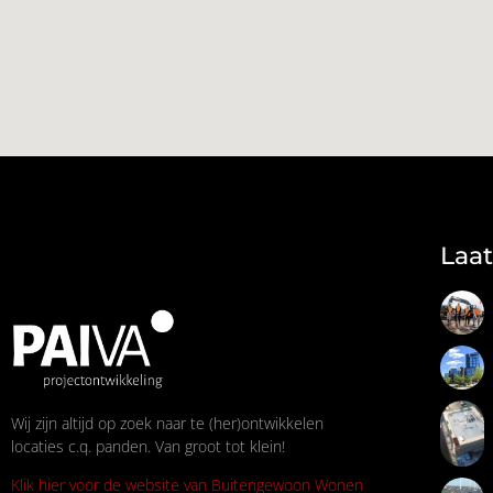
Laat
Wij zijn altijd op zoek naar te (her)ontwikkelen
locaties c.q. panden. Van groot tot klein!
Klik hier voor de website van Buitengewoon Wonen