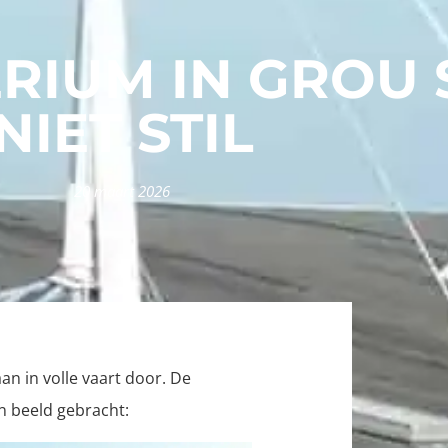
RIUM IN GROU 
NIET STIL
20 maart 2026
 in volle vaart door. De
n beeld gebracht: