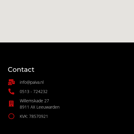
Contact
info@paiva.nl
0513 - 724232
Willemskade 27
8911 AX Leeuwarden
KVK: 78570921